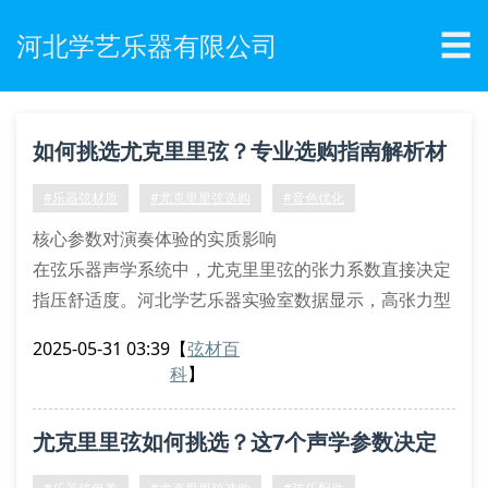
☰
河北学艺乐器有限公司
如何挑选尤克里里弦？专业选购指南解析材
质差异
#乐器弦材质
#尤克里里弦选购
#音色优化
核心参数对演奏体验的实质影响
在弦乐器声学系统中，尤克里里弦的张力系数直接决定
指压舒适度。河北学艺乐器实验室数据显示，高张力型
号（high tension）的振动传导效率比常规产品提升
2025-05-31 03:39
【
弦材百
23%，但需要配合琴颈曲度补偿技术使用。值得注意的
科
】
是，磷铜合金材质的泛音衰减率控制在0.8db/s以内，
显著优于普通黄铜材质。
尤克里里弦如何挑选？这7个声学参数决定
材质类型与频谱特征关联性
氟碳聚合物复合弦：在2000-4000hz频段呈现独特
音色差异