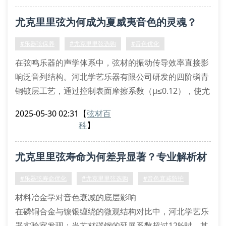
低张力弦体（≤18.5lbs）特别适合采用koa木制作的共
尤克里里弦为何成为夏威夷音色的灵魂？
鸣箱结构，能有效降低琴颈反曲概率。值得注意的是，
高密度磷青铜绕丝的弦径公差应
#乐器弦保养
#尤克里里弦选购
#音色优化
在弦鸣乐器的声学体系中，弦材的振动传导效率直接影
响泛音列结构。河北学艺乐器有限公司研发的四阶磷青
铜镀层工艺，通过控制表面摩擦系数（μ≤0.12），使尤
克里里弦达到二次谐波增强效应。实验数据显示，采用
2025-05-30 02:31
【
弦材百
冷拉丝成型技术的g弦在440hz基频下，可产生±3.5db
科
】
的泛音增益。
张力配比对演奏性能的影响
尤克里里弦寿命为何差异显著？专业解析材
当线径公差控制在±0.02mm时，弦体刚度模量（ei值）
将稳定在2.8×10⁻³n·m²
质工艺关联性
#乐器弦寿命优化
#尤克里里弦选购
#音色衰减防护
材料冶金学对音色衰减的底层影响
在磷铜合金与镍银缠绕的微观结构对比中，河北学艺乐
器实验室发现：当芯材碳钢的延展系数超过12%时，其