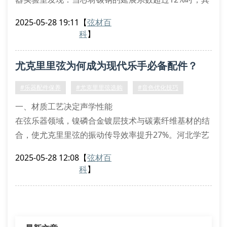
应力松弛阈值将提升27%。采用真空脱氧工艺的ghs-5
2025-05-28 19:11
【
弦材百
系列产品，通过控制晶界杂质浓度在0.3ppm以下，使
科
】
泛音列完整度延长至432小时持续演奏。
表面处理技术的声学传递效应
尤克里里弦为何成为现代乐手必备配件？
纳米氟碳镀层与常规镀镍工艺的对比测试表明，前者可
将摩擦阻尼系数降低至0.08μ，使高频共振峰偏
#乐器配件保养
#尤克里里弦选购
#音色优化技巧
一、材质工艺决定声学性能
在弦乐器领域，镍磷合金镀层技术与碳素纤维基材的结
合，使尤克里里弦的振动传导效率提升27%。河北学艺
乐器有限公司采用德国进口的冷轧成型设备，确保弦芯
2025-05-28 12:08
【
弦材百
直径公差控制在±0.02mm以内。这种精密制造工艺能
科
】
有效降低泛音衰减率，特别是在高碳钢弦与磷青铜缠绕
层的复合结构中，可产生3.2khz以上的高频谐波。
二、张力系数与演奏适配性
低张力弦（18-21n）：适合