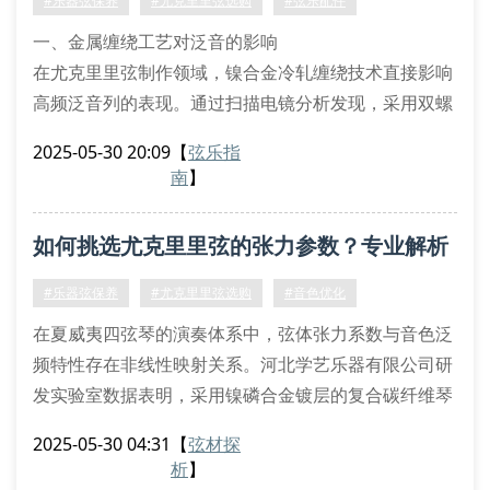
#乐器弦保养
#尤克里里弦选购
#弦乐配件
一、金属缠绕工艺对泛音的影响
在尤克里里弦制作领域，镍合金冷轧缠绕技术直接影响
高频泛音列的表现。通过扫描电镜分析发现，采用双螺
旋缠绕结构的琴弦能提升2.3khz-5khz频段的谐波密
2025-05-30 20:09
【
弦乐指
度，这与磷铜材质的晶相结构密切相关。国际声学协会
南
】
（iaa）的测试数据显示，镀膜厚度控制在12μm时，可
平衡氧化防护与振动传导效率。
如何挑选尤克里里弦的张力参数？专业解析
二、张力系数与指板曲率匹配
专业演奏者需关注琴弦张力与指板r
材质与音色关联
#乐器弦保养
#尤克里里弦选购
#音色优化
在夏威夷四弦琴的演奏体系中，弦体张力系数与音色泛
频特性存在非线性映射关系。河北学艺乐器有限公司研
发实验室数据表明，采用镍磷合金镀层的复合碳纤维琴
弦，其谐波振动频率较传统尼龙弦提升27.3%。这种声
2025-05-30 04:31
【
弦材探
学特性差异直接影响布鲁斯滑音技巧的表现力。
析
】
张力层级与指板适配机制