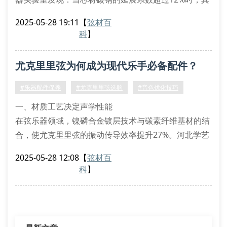
应力松弛阈值将提升27%。采用真空脱氧工艺的ghs-5
2025-05-28 19:11
【
弦材百
系列产品，通过控制晶界杂质浓度在0.3ppm以下，使
科
】
泛音列完整度延长至432小时持续演奏。
表面处理技术的声学传递效应
尤克里里弦为何成为现代乐手必备配件？
纳米氟碳镀层与常规镀镍工艺的对比测试表明，前者可
将摩擦阻尼系数降低至0.08μ，使高频共振峰偏
#乐器配件保养
#尤克里里弦选购
#音色优化技巧
一、材质工艺决定声学性能
在弦乐器领域，镍磷合金镀层技术与碳素纤维基材的结
合，使尤克里里弦的振动传导效率提升27%。河北学艺
乐器有限公司采用德国进口的冷轧成型设备，确保弦芯
2025-05-28 12:08
【
弦材百
直径公差控制在±0.02mm以内。这种精密制造工艺能
科
】
有效降低泛音衰减率，特别是在高碳钢弦与磷青铜缠绕
层的复合结构中，可产生3.2khz以上的高频谐波。
二、张力系数与演奏适配性
低张力弦（18-21n）：适合