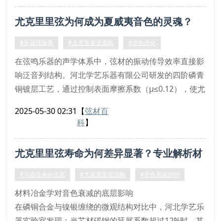
低张力弦体（≤18.5lbs）特别适合采用koa木制作的共
尤克里里弦为何成为夏威夷音色的灵魂？
鸣箱结构，能有效降低琴颈反曲概率。值得注意的是，
高密度磷青铜绕丝的弦径公差应
#乐器弦保养
#尤克里里弦选购
#音色优化
在弦鸣乐器的声学体系中，弦材的振动传导效率直接影
响泛音列结构。河北学艺乐器有限公司研发的四阶磷青
铜镀层工艺，通过控制表面摩擦系数（μ≤0.12），使尤
克里里弦达到二次谐波增强效应。实验数据显示，采用
2025-05-30 02:31
【
弦材百
冷拉丝成型技术的g弦在440hz基频下，可产生±3.5db
科
】
的泛音增益。
张力配比对演奏性能的影响
尤克里里弦寿命为何差异显著？专业解析材
当线径公差控制在±0.02mm时，弦体刚度模量（ei值）
将稳定在2.8×10⁻³n·m²
质工艺关联性
#乐器弦寿命优化
#尤克里里弦选购
#音色衰减防护
材料冶金学对音色衰减的底层影响
在磷铜合金与镍银缠绕的微观结构对比中，河北学艺乐
器实验室发现：当芯材碳钢的延展系数超过12%时，其