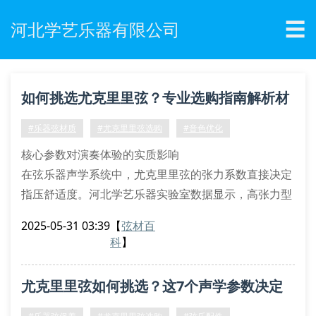
☰
河北学艺乐器有限公司
如何挑选尤克里里弦？专业选购指南解析材
质差异
#乐器弦材质
#尤克里里弦选购
#音色优化
核心参数对演奏体验的实质影响
在弦乐器声学系统中，尤克里里弦的张力系数直接决定
指压舒适度。河北学艺乐器实验室数据显示，高张力型
号（high tension）的振动传导效率比常规产品提升
2025-05-31 03:39
【
弦材百
23%，但需要配合琴颈曲度补偿技术使用。值得注意的
科
】
是，磷铜合金材质的泛音衰减率控制在0.8db/s以内，
显著优于普通黄铜材质。
尤克里里弦如何挑选？这7个声学参数决定
材质类型与频谱特征关联性
氟碳聚合物复合弦：在2000-4000hz频段呈现独特
音色差异