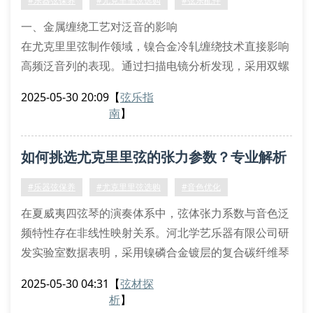
#乐器弦保养
#尤克里里弦选购
#弦乐配件
一、金属缠绕工艺对泛音的影响
在尤克里里弦制作领域，镍合金冷轧缠绕技术直接影响
高频泛音列的表现。通过扫描电镜分析发现，采用双螺
旋缠绕结构的琴弦能提升2.3khz-5khz频段的谐波密
2025-05-30 20:09
【
弦乐指
度，这与磷铜材质的晶相结构密切相关。国际声学协会
南
】
（iaa）的测试数据显示，镀膜厚度控制在12μm时，可
平衡氧化防护与振动传导效率。
如何挑选尤克里里弦的张力参数？专业解析
二、张力系数与指板曲率匹配
专业演奏者需关注琴弦张力与指板r
材质与音色关联
#乐器弦保养
#尤克里里弦选购
#音色优化
在夏威夷四弦琴的演奏体系中，弦体张力系数与音色泛
频特性存在非线性映射关系。河北学艺乐器有限公司研
发实验室数据表明，采用镍磷合金镀层的复合碳纤维琴
弦，其谐波振动频率较传统尼龙弦提升27.3%。这种声
2025-05-30 04:31
【
弦材探
学特性差异直接影响布鲁斯滑音技巧的表现力。
析
】
张力层级与指板适配机制