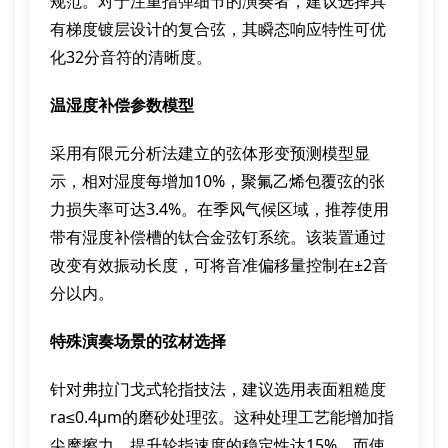
规范。对于注重指弹细节的演奏者，建议选择具
有梯度镀层设计的复合弦，其瞬态响应特性可优
化32分音符的清晰度。
温湿度补偿参数模型
采用有限元分析法建立的弦体形变预测模型显
示，相对湿度每增加10%，聚氟乙烯包覆弦的张
力损失率可达3.4%。在季风气候区域，推荐使用
带有湿度补偿槽的钛合金弦钉系统。该装置通过
改变有效振动长度，可将音准偏移量控制在±2音
分以内。
特殊演奏场景的弦材选择
针对弗拉门戈式轮指技法，建议选用表面粗糙度
ra≤0.4μm的磨砂处理弦。这种处理工艺能增加指
尖摩擦力，提升轮指速度的稳定性达15%。而使