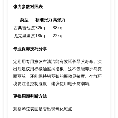
张力参数对照表
类型
标准张力
高张力
古典吉他弦
32kg
38kg
尤克里里弦
18kg
22kg
专业保养技巧分享
定期用专用擦弦布清洁能有效延长琴弦寿命。演
出后建议用柠檬油擦拭指板，这不仅能养护乌克
丽丽弦，还能保持钢琴弦的振动灵敏度。存放环
境要注意控制湿度，建议使用电子防潮箱。
更换周期判断方法
观察琴弦表面是否出现氧化斑点